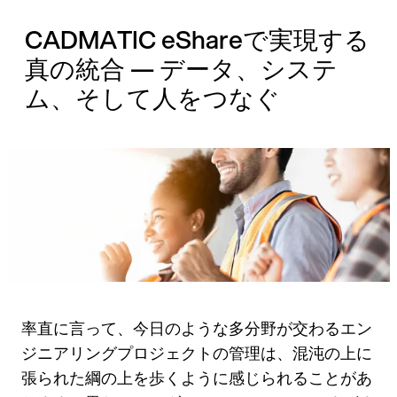
Skip
CADMATIC eShareで実現する
to
真の統合 — データ、システ
content
ム、そして人をつなぐ
率直に言って、今日のような多分野が交わるエン
ジニアリングプロジェクトの管理は、混沌の上に
張られた綱の上を歩くように感じられることがあ