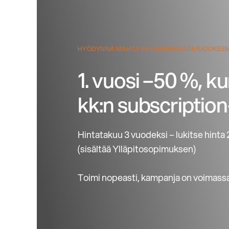
HYÖDYNNÄ MAHTAVA KAMPANJATARJOUKSE
1. vuosi –50 %, k
kk:n subscription
Hintatakuu 3 vuodeksi – lukitse hinta
(sisältää Ylläpitosopimuksen)
Toimi nopeasti, kampanja on voimassa