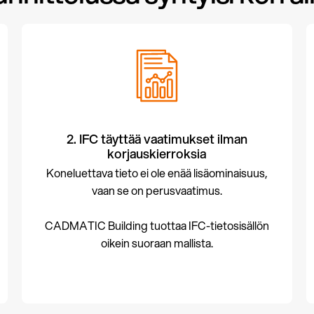
2. IFC täyttää vaatimukset ilman
korjauskierroksia
Koneluettava tieto ei ole enää lisäominaisuus,
vaan se on perusvaatimus.
CADMATIC Building tuottaa IFC-tietosisällön
oikein suoraan mallista.