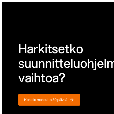
Siirry
suoraan
sisältöön
Harkitsetko
suunnitteluohjel
vaihtoa?
Kokeile maksutta 30 päivää