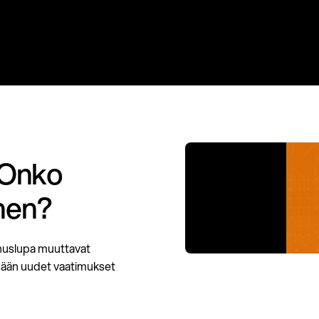
 Onko
ihen?
nnuslupa muuttavat
mään uudet vaatimukset