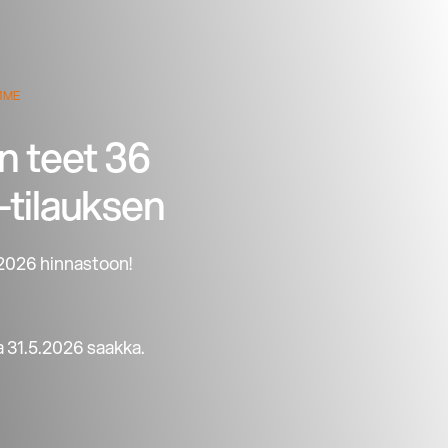
MME
un teet 36
-tilauksen
 2026 hinnastoon!
 31.5.2026 saakka.