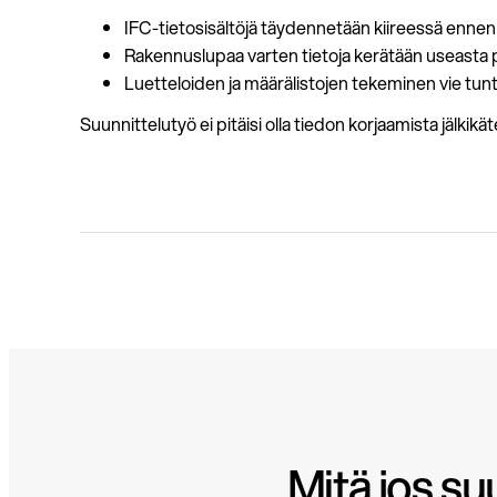
IFC-tietosisältöjä täydennetään kiireessä ennen
Rakennuslupaa varten tietoja kerätään useasta 
Luetteloiden ja määrälistojen tekeminen vie tunte
Suunnittelutyö ei pitäisi olla tiedon korjaamista jälkikä
Mitä jos su