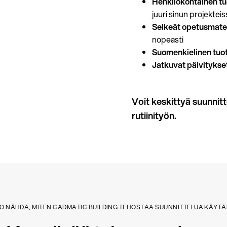
Henkilökohtainen t
juuri sinun projekteis
Selkeät opetusmater
nopeasti
Suomenkielinen tuo
Jatkuvat päivitykse
Voit keskittyä suunnit
rutiinityön.
O NÄHDÄ, MITEN CADMATIC BUILDING TEHOSTAA SUUNNITTELUA KÄYT