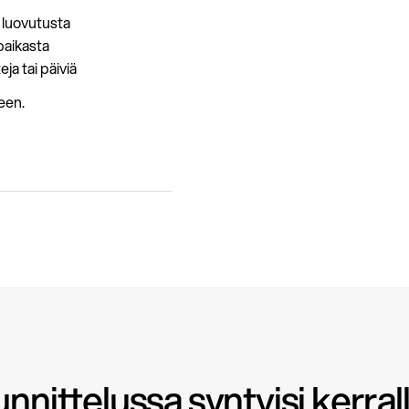
 luovutusta
paikasta
ja tai päiviä
teen.
unnittelussa syntyisi kerral