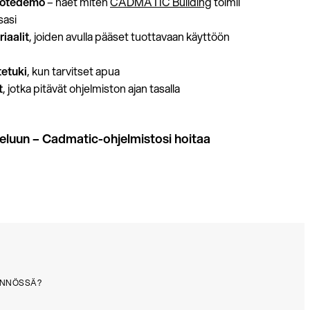
uotedemo
– näet miten
CADMATIC Building
toimii
sasi
iaalit
, joiden avulla pääset tuottavaan käyttöön
tetuki
, kun tarvitset apua
t
, jotka pitävät ohjelmiston ajan tasalla
teluun – Cadmatic-ohjelmistosi hoitaa
ÄNNÖSSÄ?