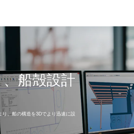
く、船殻設計
より、船の構造を3Dでより迅速に設