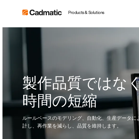
Skip
Cadmatic
Products & Solutions
to
3D
content
Design
&
Engineering
Software
製作品質ではな
時間の短縮
ルールベースのモデリング、自動化、生産データに
計し、再作業を減らし、品質を維持します。