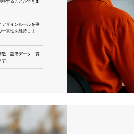
調整することができま
とデザインルールを事
の一貫性を維持しま
構造・設備データ、貫
ます。