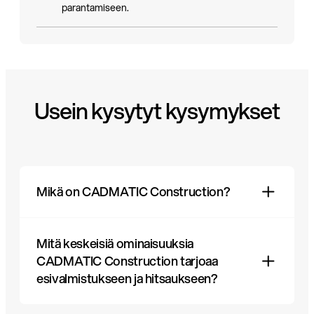
parantamiseen.
Usein kysytyt kysymykset
Mikä on CADMATIC Construction?
Mitä keskeisiä ominaisuuksia
CADMATIC Construction on kattava
CADMATIC Construction tarjoaa
rakentamisen hallintaratkaisu. Se tukee 2D/3D-
esivalmistukseen ja hitsaukseen?
piirustuksia, BIM-mallinnusta, törmäysten
havaitsemista, asiakirjojen hallintaa, arviointia,