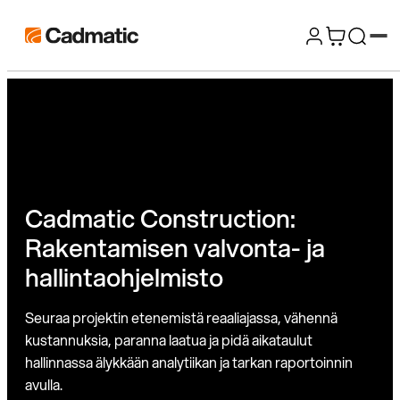
Siirry
Cadmatic
suoraan
3D
sisältöön
Design
&
Engineering
Software
Cadmatic Construction:
Rakentamisen valvonta- ja
hallintaohjelmisto
Seuraa projektin etenemistä reaaliajassa, vähennä
kustannuksia, paranna laatua ja pidä aikataulut
hallinnassa älykkään analytiikan ja tarkan raportoinnin
avulla.