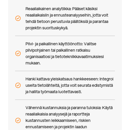
Reaaliaikainen analytiikka: Pääset käsiksi
reaaliaikaisiin ja ennusteanalyyseihin, jotta voit
tehdä tietoon perustuvia päätöksiä ja parantaa
projektin suorituskykyä.
Pilvi- ja paikallinen käyttöönotto: Valitse
pilvipohjainen tai paikallinen ratkaisu
organisaatiosi ja tietotekniikkavaatimuksiesi
mukaan.
Hanki kattava yleiskatsaus hankkeeseen: Integroi
useita tietolähteitä, jotta voit seurata edistymistä
ja hallita työmaata luotettavasti.
Vähennä kustannuksia ja paranna tuloksia: Käytä
reaaliaikaisia analyysejä ja raportteja
kustannusten leikkaamiseen, riskien
ennustamiseen ja projektin laadun