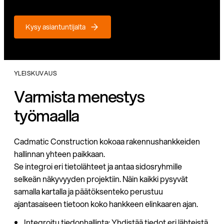
Kysy asiantuntijalta
YLEISKUVAUS
Varmista menestys
työmaalla
Cadmatic Construction kokoaa rakennushankkeiden
hallinnan yhteen paikkaan.
Se integroi eri tietolähteet ja antaa sidosryhmille
selkeän näkyvyyden projektiin. Näin kaikki pysyvät
samalla kartalla ja päätöksenteko perustuu
ajantasaiseen tietoon koko hankkeen elinkaaren ajan.
Integroitu tiedonhallinta: Yhdistää tiedot eri lähteistä