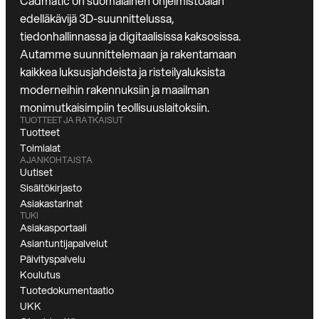
Cadmatic on suomalainen ohjelmistoalan
edelläkävijä 3D-suunnittelussa,
tiedonhallinnassa ja digitaalisissa kaksosissa.
Autamme suunnittelemaan ja rakentamaan
kaikkea luksusjahdeista ja risteilyaluksista
moderneihin rakennuksiin ja maailman
monimutkaisimpiin teollisuuslaitoksiin.
TUOTTEET JA RATKAISUT
Tuotteet
Toimialat
AJANKOHTAISTA
Uutiset
Sisältökirjasto
Asiakastarinat
TUKI
Asiakasportaali
Asiantuntijapalvelut
Päivityspalvelu
Koulutus
Tuotedokumentaatio
UKK