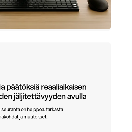
 päätöksiä reaaliaikaisen
den jäljitettävyyden avulla
n seuranta on helppoa: tarkasta
makohdat ja muutokset.