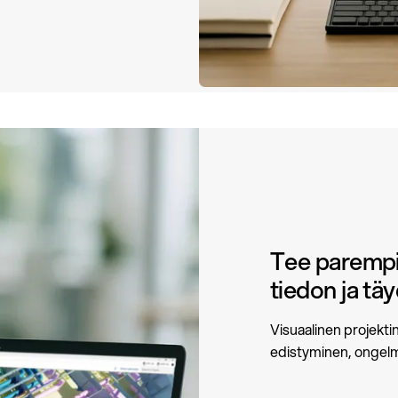
Tee parempia
tiedon ja täy
Visuaalinen projekti
edistyminen, ongel