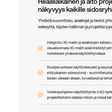
Reaaliaikainen ja aito proj
näkyvyys kaikille sidosryh
Yhdistä suunnittelu, asiakirjat ja tiedot yh
selkeyttä, täyden hallinnan ja projektisi py
Integroitu 3D-mallin ja asiakirjojen katselu
visualisoimalla 3D-mallit sekä linkitetyt piir
metatiedot yhdessä käyttöliittymässä.
Rooliperusteiset käyttöoikeudet ja saumat
että jokainen sidosryhmä – suunnittelusta
tiedon oikeaan aikaan, turvallisesti ja teho
Verkkopohjainen käyttöliittymä: CAD-työkal
projektitietoihin käsiksi milloin ja missä ta