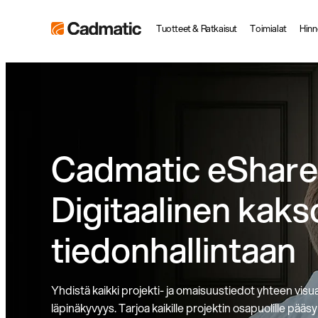
Siirry
Cadmatic
Tuotteet & Ratkaisut
Toimialat
Hinn
suoraan
3D
sisältöön
Design
&
Engineering
Software
Cadmatic eShare
Digitaalinen kak
tiedonhallintaan
Yhdistä kaikki projekti- ja omaisuustiedot yhteen visu
läpinäkyvyys. Tarjoa kaikille projektin osapuolille pää