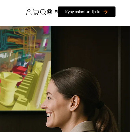
FI
Kysy asiantuntijalta