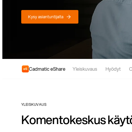
Kysy asiantuntijalta
Cadmatic eShare
Yleiskuvaus
Hyödyt
O
YLEISKUVAUS
Komentokeskus käytö