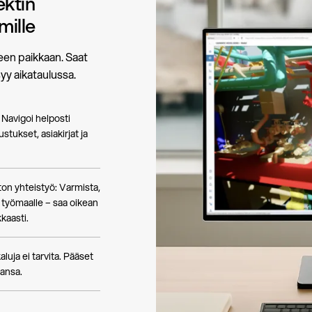
ektin
mille
teen paikkaan. Saat
syy aikataulussa.
: Navigoi helposti
ustukset, asiakirjat ja
on yhteistyö: Varmista,
 työmaalle – saa oikean
kkaasti.
uja ei tarvita. Pääset
hansa.