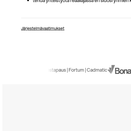
tehdä yhteistyötä reaaliajassa eri sidosryhmien 
Järjestelmävaatimukset