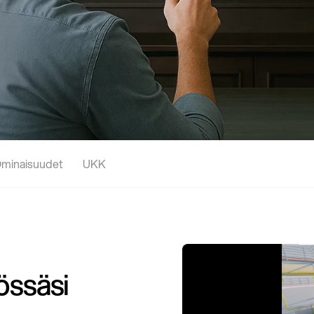
minaisuudet
UKK
ssäsi