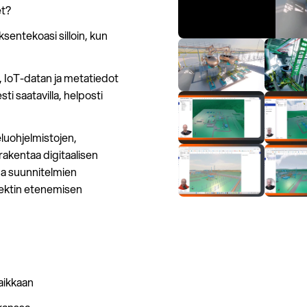
et?
ksentekoasi silloin, kun
, IoT-datan ja metatiedot
i saatavilla, helposti
eluohjelmistojen,
rakentaa digitaalisen
apa suunnitelmien
jektin etenemisen
paikkaan