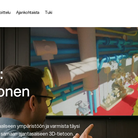
oittelu
Ajankohtaista
Tuki
:
sonen
aaliseen ympäristöön ja varmista täysi
sy samaan ajantasaiseen 3D-tietoon.