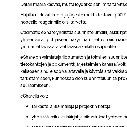
Datan määrä kasvaa, mutta löydätkö sen, mitä tarvits
Hajallaan olevat tiedot ja järjestelmät hidastavat päätö
nopealle reagoinnille olisi tarvetta.
Cadmatic eShare yhdistää suunnittelumallit, asiakirjat
yhteen selainpohjaiseen näkymään. Tieto on visuaalisest
ymmärrettävissä ja jaettavissa kaikille osapuolille.
eShare on valmistajariippumaton ja toimii eri suunnitt
tietokantojen ja dokumenttijärjestelmien kanssa. Voit 
kaksosen sinulle sopivalla tavalla ja käyttää sitä vaikk
tarkistamiseen, kunnossapidon suunnitteluun tai pro
seuraamiseen.
eSharella voit:
tarkastella 3D-malleja ja projektin tietoja
yhdistää kaikki asiakirjat ja piirustukset yhteen 