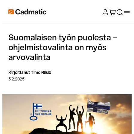
Siirry
Cadmatic
suoraan
3D
sisältöön
Design
Suomalaisen työn puolesta –
&
ohjelmistovalinta on myös
Engineering
Software
arvovalinta
Kirjoittanut Timo Riisiö
5.2.2025