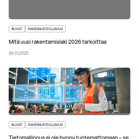
BLOGIT
RAKENNUSTEOLLISUUS
Mitä uusi rakentamislaki 2026 tarkoittaa
26.11.2025
BLOGIT
RAKENNUSTEOLLISUUS
Tietomallinnus ei ole hyppy tuntemattomaan – se