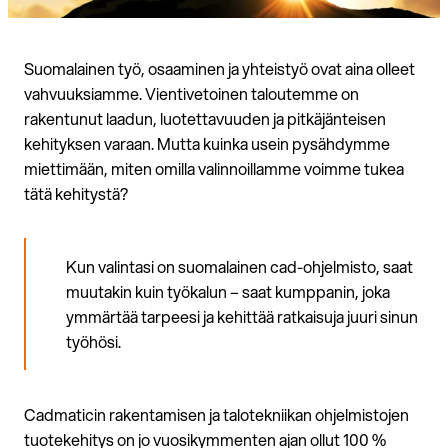
Suomalainen työ, osaaminen ja yhteistyö ovat aina olleet
vahvuuksiamme. Vientivetoinen taloutemme on
rakentunut laadun, luotettavuuden ja pitkäjänteisen
kehityksen varaan. Mutta kuinka usein pysähdymme
miettimään, miten omilla valinnoillamme voimme tukea
tätä kehitystä?
Kun valintasi on suomalainen cad-ohjelmisto, saat
muutakin kuin työkalun – saat kumppanin, joka
ymmärtää tarpeesi ja kehittää ratkaisuja juuri sinun
työhösi.
Cadmaticin rakentamisen ja talotekniikan ohjelmistojen
tuotekehitys on jo vuosikymmenten ajan ollut 100 %