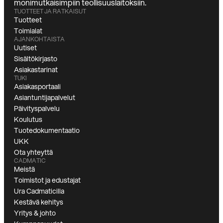
monimutkaisimpiin teollisuuslaitoksiin.
TUOTTEET JA RATKAISUT
Tuotteet
Toimialat
AJANKOHTAISTA
Uutiset
Sisältökirjasto
Asiakastarinat
TUKI
Asiakasportaali
Asiantuntijapalvelut
Päivityspalvelu
Koulutus
Tuotedokumentaatio
UKK
Ota yhteyttä
CADMATIC
Meistä
Toimistot ja edustajat
Ura Cadmaticilla
Kestävä kehitys
Yritys & johto