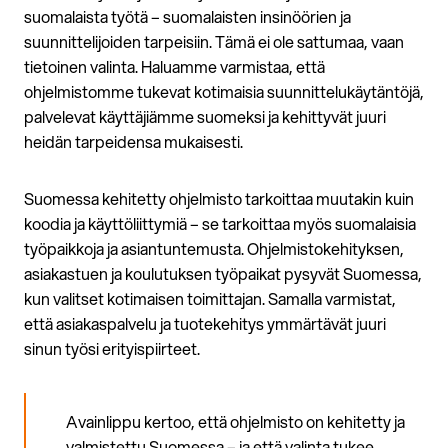
suomalaista työtä – suomalaisten insinöörien ja
suunnittelijoiden tarpeisiin. Tämä ei ole sattumaa, vaan
tietoinen valinta. Haluamme varmistaa, että
ohjelmistomme tukevat kotimaisia suunnittelukäytäntöjä,
palvelevat käyttäjiämme suomeksi ja kehittyvät juuri
heidän tarpeidensa mukaisesti.
Suomessa kehitetty ohjelmisto tarkoittaa muutakin kuin
koodia ja käyttöliittymiä – se tarkoittaa myös suomalaisia
työpaikkoja ja asiantuntemusta. Ohjelmistokehityksen,
asiakastuen ja koulutuksen työpaikat pysyvät Suomessa,
kun valitset kotimaisen toimittajan. Samalla varmistat,
että asiakaspalvelu ja tuotekehitys ymmärtävät juuri
sinun työsi erityispiirteet.
Avainlippu kertoo, että ohjelmisto on kehitetty ja
valmistettu Suomessa – ja että valinta tukee