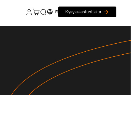
FI
Kysy asiantuntijalta