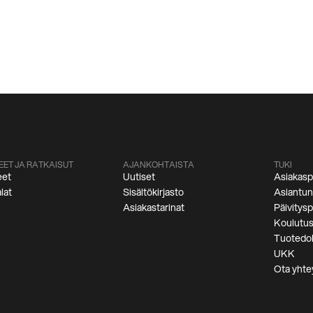
EET JA RATKAISUT
AJANKOHTAISTA
TUKI
eet
Uutiset
Asiakasp
lat
Sisältökirjasto
Asiantunt
Asiakastarinat
Päivitysp
Koulutu
Tuotedo
UKK
Ota yhte