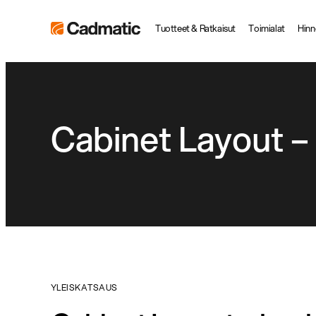
Siirry
Cadmatic
Tuotteet & Ratkaisut
Toimialat
Hinn
suoraan
3D
sisältöön
Design
&
Engineering
Cabinet Layout –
Software
YLEISKATSAUS