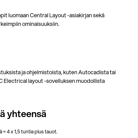
pit luomaan Central Layout -asiakirjan sekä
rkeimpiin ominaisuuksiin.
uksista ja ohjelmistoista, kuten Autocadista tai
Electrical layout -sovelluksen muodollista
iä yhteensä
= 4 x 1,5 tuntia plus tauot.