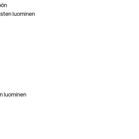
öön
tusten luominen
in luominen