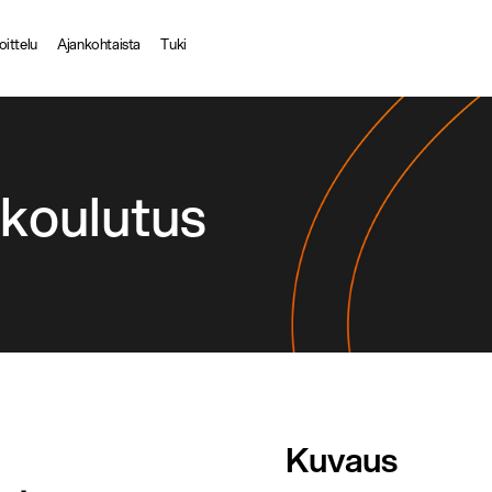
oittelu
Ajankohtaista
Tuki
 koulutus
Kuvaus