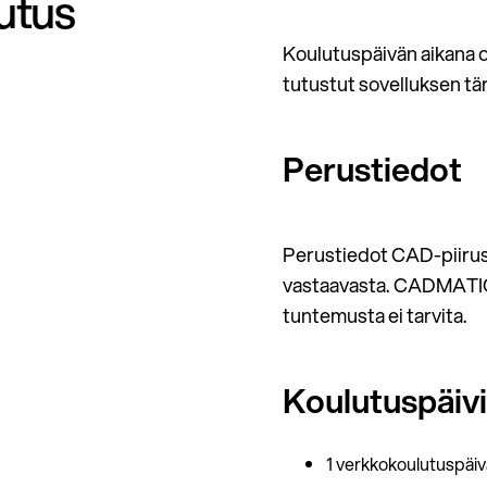
utus
Koulutuspäivän aikana o
tutustut sovelluksen tä
Perustiedot
Perustiedot CAD-piirust
vastaavasta. CADMATIC 
tuntemusta ei tarvita.
Koulutuspäiv
1 verkkokoulutuspäivä 