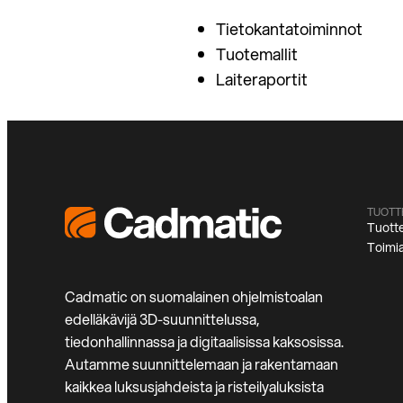
Tietokantatoiminnot
Tuotemallit
Laiteraportit
TUOTT
Tuott
Toimia
Cadmatic on suomalainen ohjelmistoalan
edelläkävijä 3D-suunnittelussa,
tiedonhallinnassa ja digitaalisissa kaksosissa.
Autamme suunnittelemaan ja rakentamaan
kaikkea luksusjahdeista ja risteilyaluksista