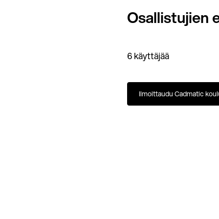
Osallistujie
6 käyttäjää
Ilmoittaudu Cadmatic kou