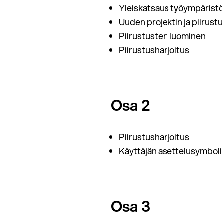
Yleiskatsaus työympärist
Uuden projektin ja piirus
Piirustusten luominen
Piirustusharjoitus
Osa 2
Piirustusharjoitus
Käyttäjän asettelusymbol
Osa 3