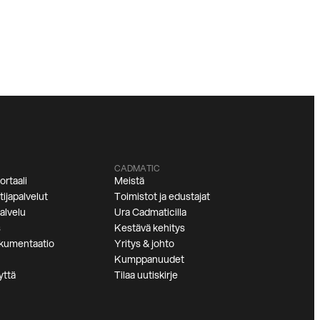
CADMATIC
ortaali
Meistä
ijapalvelut
Toimistot ja edustajat
alvelu
Ura Cadmaticilla
s
Kestävä kehitys
kumentaatio
Yritys & johto
Kumppanuudet
yttä
Tilaa uutiskirje