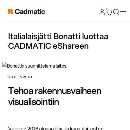
Siirry
Cadmatic
suoraan
3D
sisältöön
Design
Italialaisjätti Bonatti luottaa
&
CADMATIC eShareen
Engineering
Software
YHTEENVETO
Tehoa rakennusvaiheen
visualisointiin
Vuoden 2018 alussa öljy- ja kaasulaitosten