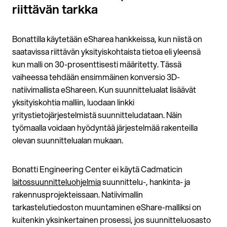
riittävän tarkka
Bonattilla käytetään eSharea hankkeissa, kun niistä on
saatavissa riittävän yksityiskohtaista tietoa eli yleensä
kun malli on 30-prosenttisesti määritetty. Tässä
vaiheessa tehdään ensimmäinen konversio 3D-
natiivimallista eShareen. Kun suunnittelualat lisäävät
yksityiskohtia malliin, luodaan linkki
yritystietojärjestelmistä suunnitteludataan. Näin
työmaalla voidaan hyödyntää järjestelmää rakenteilla
olevan suunnittelualan mukaan.
Bonatti Engineering Center ei käytä Cadmaticin
laitossuunnitteluohjelmia
suunnittelu-, hankinta- ja
rakennusprojekteissaan. Natiivimallin
tarkastelutiedoston muuntaminen eShare-malliksi on
kuitenkin yksinkertainen prosessi, jos suunnitteluosasto