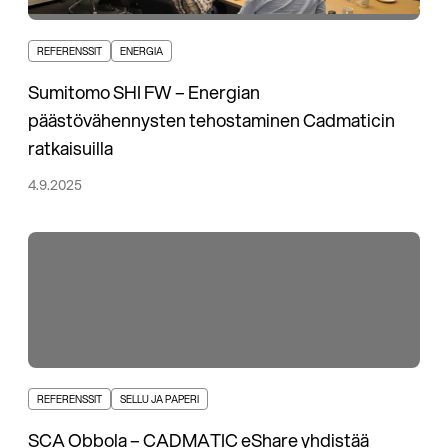
REFERENSSIT
ENERGIA
Sumitomo SHI FW – Energian
päästövähennysten tehostaminen Cadmaticin
ratkaisuilla
4.9.2025
REFERENSSIT
SELLU JA PAPERI
SCA Obbola – CADMATIC eShare yhdistää