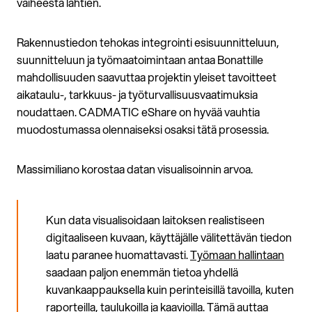
vaiheesta lähtien.
Rakennustiedon tehokas integrointi esisuunnitteluun,
suunnitteluun ja työmaatoimintaan antaa Bonattille
mahdollisuuden saavuttaa projektin yleiset tavoitteet
aikataulu-, tarkkuus- ja työturvallisuusvaatimuksia
noudattaen. CADMATIC eShare on hyvää vauhtia
muodostumassa olennaiseksi osaksi tätä prosessia.
Massimiliano korostaa datan visualisoinnin arvoa.
Kun data visualisoidaan laitoksen realistiseen
digitaaliseen kuvaan, käyttäjälle välitettävän tiedon
laatu paranee huomattavasti.
Työmaan hallintaan
saadaan paljon enemmän tietoa yhdellä
kuvankaappauksella kuin perinteisillä tavoilla, kuten
raporteilla, taulukoilla ja kaavioilla. Tämä auttaa