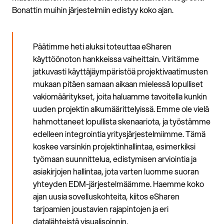
Bonattin muihin järjestelmiin edistyy koko ajan.
Päätimme heti aluksi toteuttaa eSharen
käyttöönoton hankkeissa vaiheittain. Viritämme
jatkuvasti käyttäjäympäristöä projektivaatimusten
mukaan pitäen samaan aikaan mielessä lopulliset
vakiomääritykset, joita haluamme tavoitella kunkin
uuden projektin alkumäärittelyissä. Emme ole vielä
hahmottaneet lopullista skenaariota, ja työstämme
edelleen integrointia yritysjärjestelmiimme. Tämä
koskee varsinkin projektinhallintaa, esimerkiksi
työmaan suunnittelua, edistymisen arviointia ja
asiakirjojen hallintaa, jota varten luomme suoran
yhteyden EDM-järjestelmäämme. Haemme koko
ajan uusia sovelluskohteita, kiitos eSharen
tarjoamien joustavien rajapintojen ja eri
datalähteistä visualisoinnin.