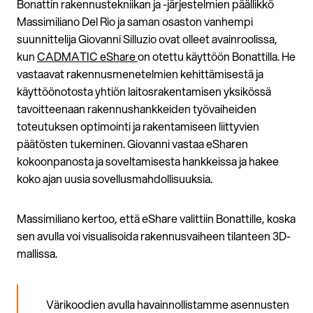
Bonattin rakennustekniikan ja -järjestelmien päällikkö
Massimiliano Del Rio ja saman osaston vanhempi
suunnittelija Giovanni Silluzio ovat olleet avainroolissa,
kun
CADMATIC eShare
on otettu käyttöön Bonattilla. He
vastaavat rakennusmenetelmien kehittämisestä ja
käyttöönotosta yhtiön laitosrakentamisen yksikössä
tavoitteenaan rakennushankkeiden työvaiheiden
toteutuksen optimointi ja rakentamiseen liittyvien
päätösten tukeminen. Giovanni vastaa eSharen
kokoonpanosta ja soveltamisesta hankkeissa ja hakee
koko ajan uusia sovellusmahdollisuuksia.
Massimiliano kertoo, että eShare valittiin Bonattille, koska
sen avulla voi visualisoida rakennusvaiheen tilanteen 3D-
mallissa.
Värikoodien avulla havainnollistamme asennusten