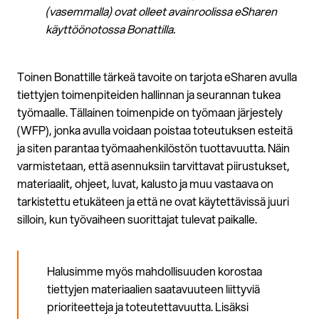
(vasemmalla) ovat olleet avainroolissa eSharen
käyttöönotossa Bonattilla.
Toinen Bonattille tärkeä tavoite on tarjota eSharen avulla
tiettyjen toimenpiteiden hallinnan ja seurannan tukea
työmaalle. Tällainen toimenpide on työmaan järjestely
(WFP), jonka avulla voidaan poistaa toteutuksen esteitä
ja siten parantaa työmaahenkilöstön tuottavuutta. Näin
varmistetaan, että asennuksiin tarvittavat piirustukset,
materiaalit, ohjeet, luvat, kalusto ja muu vastaava on
tarkistettu etukäteen ja että ne ovat käytettävissä juuri
silloin, kun työvaiheen suorittajat tulevat paikalle.
Halusimme myös mahdollisuuden korostaa
tiettyjen materiaalien saatavuuteen liittyviä
prioriteetteja ja toteutettavuutta. Lisäksi