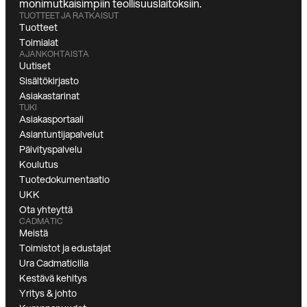
monimutkaisimpiin teollisuuslaitoksiin.
TUOTTEET JA RATKAISUT
Tuotteet
Toimialat
AJANKOHTAISTA
Uutiset
Sisältökirjasto
Asiakastarinat
TUKI
Asiakasportaali
Asiantuntijapalvelut
Päivityspalvelu
Koulutus
Tuotedokumentaatio
UKK
Ota yhteyttä
CADMATIC
Meistä
Toimistot ja edustajat
Ura Cadmaticilla
Kestävä kehitys
Yritys & johto