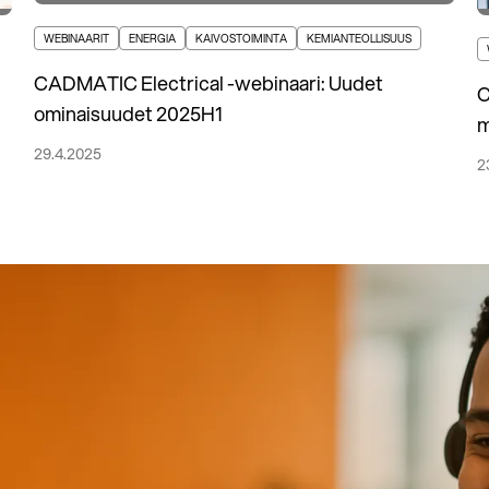
WEBINAARIT
ENERGIA
KAIVOSTOIMINTA
KEMIANTEOLLISUUS
CADMATIC Electrical -webinaari: Uudet
C
ominaisuudet 2025H1
m
29.4.2025
2