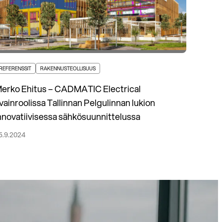
REFERENSSIT
RAKENNUSTEOLLISUUS
erko Ehitus – CADMATIC Electrical
vainroolissa Tallinnan Pelgulinnan lukion
nnovatiivisessa sähkösuunnittelussa
5.9.2024