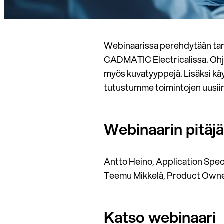
Webinaarissa perehdytään tarke
CADMATIC Electricalissa. Ohjel
myös kuvatyyppejä. Lisäksi k
tutustumme toimintojen uusiin 
Webinaarin pitäjä
Antto Heino, Application Spec
Teemu Mikkelä, Product Owne
Katso webinaari