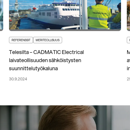
REFERENSSIT
MERITEOLLISUUS
Telesilta – CADMATIC Electrical
M
laivateollisuuden sähköistysten
a
suunnittelutyökaluna
i
30.9.2024
2