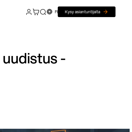
FI
Kysy asiantuntijalta
 uudistus -