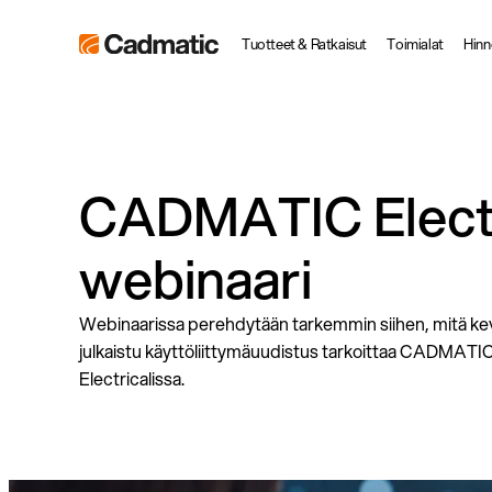
Siirry
Cadmatic
Tuotteet & Ratkaisut
Toimialat
Hinn
suoraan
3D
sisältöön
Design
&
Engineering
CADMATIC Electri
Software
webinaari
Webinaarissa perehdytään tarkemmin siihen, mitä ke
julkaistu käyttöliittymäuudistus tarkoittaa CADMATI
Electricalissa.