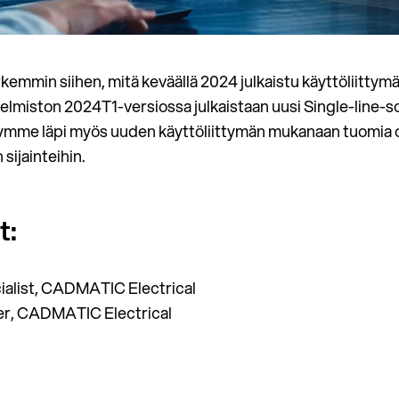
mmin siihen, mitä keväällä 2024 julkaistu käyttöliittymä
miston 2024T1-versiossa julkaistaan uusi Single-line-sov
äymme läpi myös uuden käyttöliittymän mukanaan tuomia 
sijainteihin.
t:
ialist, CADMATIC Electrical
r, CADMATIC Electrical