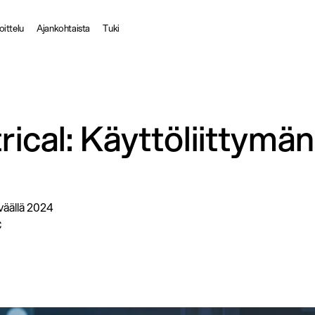
oittelu
Ajankohtaista
Tuki
cal: Käyttöliittymän
väällä 2024
C